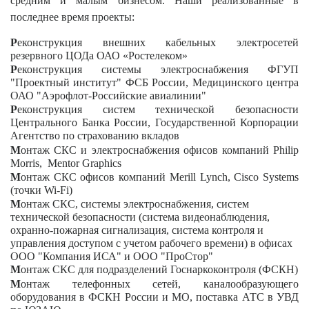
средним и малым бизнесом. Наши реализованные в
последнее время проекты:
Р
еконструкция внешних кабельных электросетей
резервного ЦОДа
ОАО «Ростелеком»
Р
еконструкция системы электроснабжения ФГУП
"Проектный институт" ФСБ России, Медицинского центра
ОАО "Аэрофлот-Российские авиалинии"
Р
еконструкция систем технической безопасности
Центрального Банка России, Государственной Корпорации
Агентство по страхованию вкладов
М
онтаж СКС и электроснабжения офисов компаний
Philip
Morris,
Mentor
Graphics
М
онтаж СКС офисов компаний
Merill Lynch, Cisco Systems
(
точки Wi-Fi)
М
онтаж СКС, системы электроснабжения, систем
технической безопасности (система видеонаблюдения,
охранно-пожарная сигнализация, система контроля и
управления доступом с учетом рабочего времени) в офисах
ООО "Компания ИСА" и ООО "ПроСтор"
М
онтаж СКС для подразделений Госнаркоконтроля (ФСКН)
М
онтаж телефонных сетей, каналообразующего
оборудования в ФСКН России и МО, поставка АТС в УВД